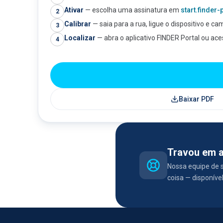
Ativar
—
escolha uma assinatura em
start.finder
2
Calibrar
—
saia para a rua, ligue o dispositivo e c
3
Localizar
—
abra o aplicativo FINDER Portal ou ac
4
Baixar PDF
Travou em 
Nossa equipe de s
coisa — disponível