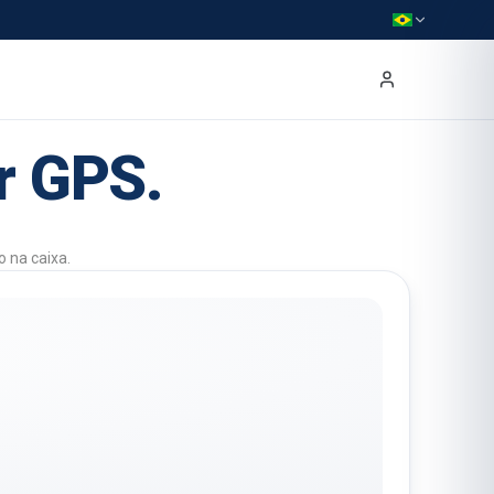
r GPS.
 na caixa.